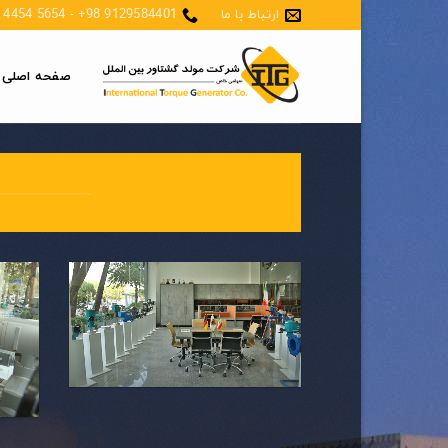
Skip
ارتباط با ما
9129584401 98+ - 5654 4454 21 98+
to
content
صفحه اصلی