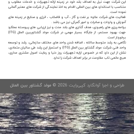
این شرکت جهت نیل به اهداف بلند خود در زمینه ارائه تجهیزات و خدمات مطلوب و
متناسب با استاندارد های بین المللی اقدام به اخذ نمایندگی از شرکت های معتبر آلمانی
نموده است.
فعالیت های شرکت علاوه بر نفت و گاز ، آب و فاضلاب ، انرژی و صنایع در زمینه های
آموزش و واردات و صادرات و امور گمرکی نیز می باشد .
برنامه ریزی های راهبردی، هدف گذاری های بلند مدت و نیز ارزیابی های پیوسته عملکرد
جهت بهبود مستمر، از جایگاه بسیار مهمی در شرکت مولد گشتاوربین الملل (ITG)
برخوردار است.
نگاهی به رشد متوسط سالانه ، اضافه شدن واحد های مختلف سازمانی، رشد و توسعه
واحد فنی شرکت مولد گشتاور بین الملل (ITG) و استمرار این رشد طی سالیان متمادی،
نشان از این دارد که در خصوص ارایه تجهیزات روز دنیا و رعایت اصول مشتری مداری،
هیچ مانعی تاب مقاومت در برابر اهداف شرکت را ندارد.
طراحی و اجرا آوانگارد کپی‌رایت 2026 ©
مولد گشتاور بین الملل