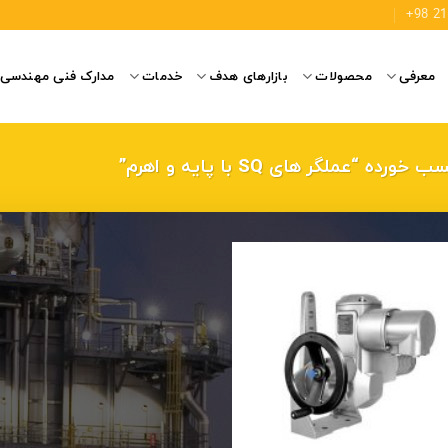
معرفی
محصولات
بازارهای هدف
خدمات
مدارک فنی مهندسی
ه “عملگر های SQ با پایه و اهرم”
افزودن
به
علاقه
مندی
ها