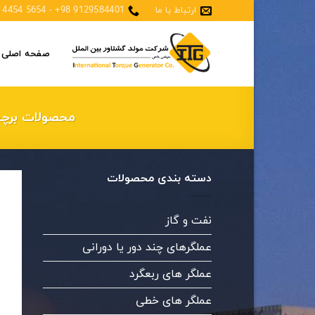
Skip
ارتباط با ما
9129584401 98+ - 5654 4454 21 98+
to
content
صفحه اصلی
محصولات برچسب خورد
دسته بندی محصولات
نفت و گاز
عملگرهای چند دور یا دورانی
عملگر های ربعگرد
عملگر های خطی